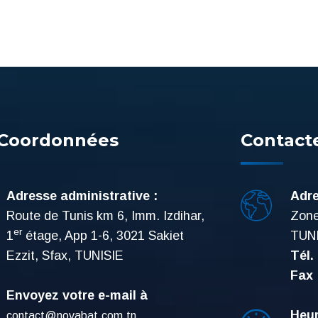
Coordonnées
Contact
Adresse administrative :
Adre
Route de Tunis km 6, Imm. Izdihar,
Zone
er
1
étage, App 1-6, 3021 Sakiet
TUN
Ezzit, Sfax, TUNISIE
Tél.
Fax 
Envoyez votre e-mail à
Heur
contact@novabat.com.tn