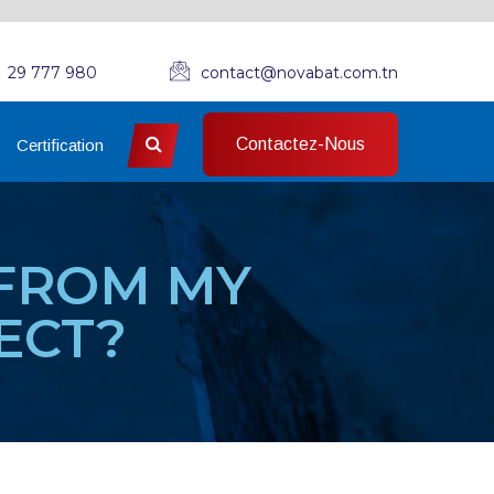
29 777 980
contact@novabat.com.tn
Contactez-Nous
Certification
 FROM MY
ECT?