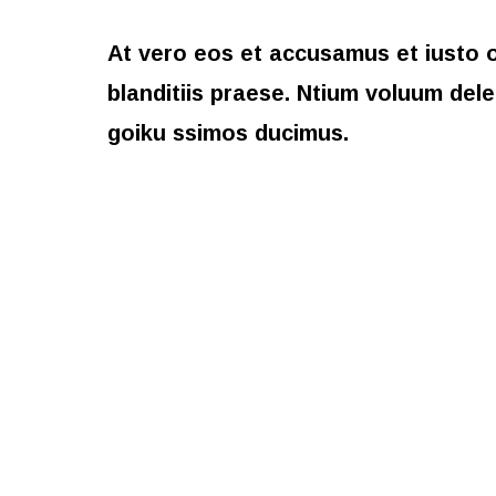
At vero eos et accusamus et iusto o
blanditiis praese. Ntium voluum dele
goiku ssimos ducimus.