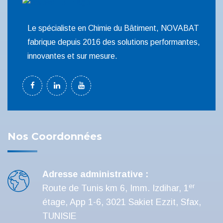
Le spécialiste en Chimie du Bâtiment, NOVABAT
fabrique depuis 2016 des solutions performantes,
innovantes et sur mesure.
Nos Coordonnées
Adresse administrative :
er
Route de Tunis km 6, Imm. Izdihar, 1
étage, App 1-6, 3021 Sakiet Ezzit, Sfax,
TUNISIE