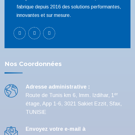
fabrique depuis 2016 des solutions performantes,
innovantes et sur mesure.
Nos Coordonnées
Adresse administrative :
er
Route de Tunis km 6, Imm. Izdihar, 1
étage, App 1-6, 3021 Sakiet Ezzit, Sfax,
TUNISIE
Envoyez votre e-mail à